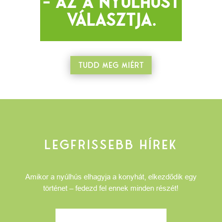
- AZ A NYÚLHÚST
VÁLASZTJA.
TUDD MEG MIÉRT
LEGFRISSEBB HÍREK
Amikor a nyúlhús elhagyja a konyhát, elkezdődik egy
történet – fedezd fel ennek minden részét!