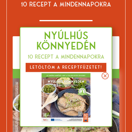
10 RECEPT A MINDENNAPOKRA
NYÚLHÚS
KÖNNYEDÉN
LETÖLTÖM A
10 recept a mindennapokra
RECEPTFÜZETET!
LETÖLTÖM A RECEPTFÜZETET!
Q