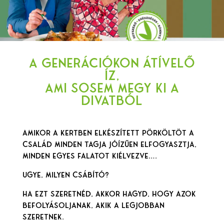
A generációkon átívelő
íz,
ami sosem megy ki a
divatból
Amikor a kertben elkészített pörköltöt a
család minden tagja jóízűen elfogyasztja,
minden egyes falatot kiélvezve….
Ugye, milyen csábító?
Ha ezt szeretnéd, akkor hagyd, hogy azok
befolyásoljanak, akik a legjobban
szeretnek.