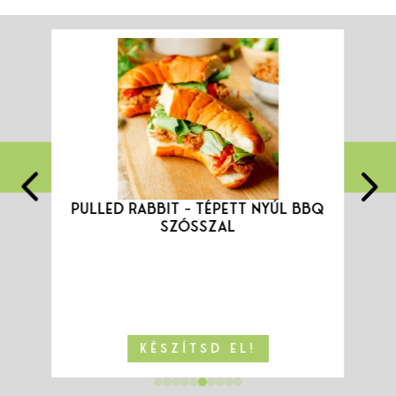
4
PULLED RABBIT – TÉPETT NYÚL BBQ
SZÓSSZAL
KÉSZÍTSD EL!