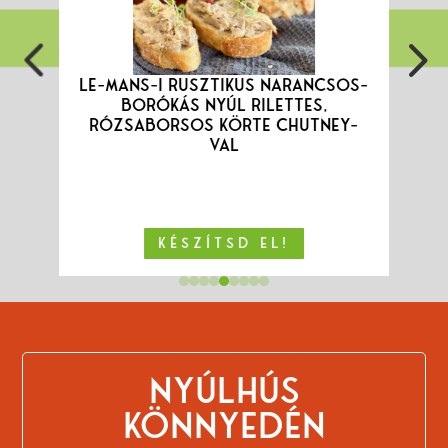
4
LE-MANS-I RUSZTIKUS NARANCSOS-
BORÓKÁS NYÚL RILETTES,
RÓZSABORSOS KÖRTE CHUTNEY-
VAL
KÉSZÍTSD EL!
NYÚLHÚS
KÖNNYEDÉN