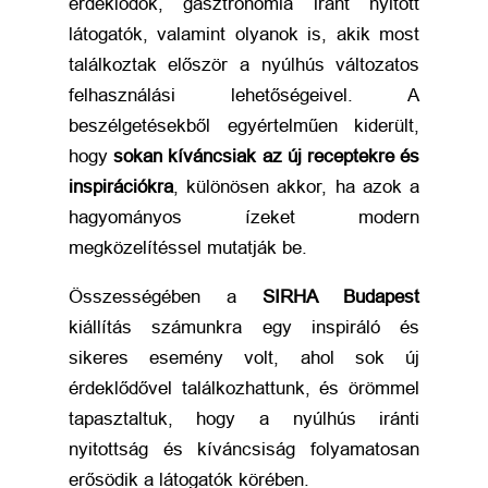
érdeklődők, gasztronómia iránt nyitott
látogatók, valamint olyanok is, akik most
találkoztak először a nyúlhús változatos
felhasználási lehetőségeivel. A
beszélgetésekből egyértelműen kiderült,
hogy
sokan kíváncsiak az új receptekre és
inspirációkra
, különösen akkor, ha azok a
hagyományos ízeket modern
megközelítéssel mutatják be.
Összességében a
SIRHA Budapest
kiállítás számunkra egy inspiráló és
sikeres esemény volt, ahol sok új
érdeklődővel találkozhattunk, és örömmel
tapasztaltuk, hogy a nyúlhús iránti
nyitottság és kíváncsiság folyamatosan
erősödik a látogatók körében.