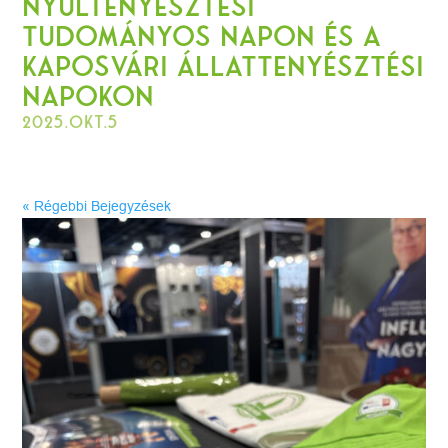
Nyúltenyésztési
Tudományos Napon és a
Kaposvári Állattenyésztési
Napokon
2025.okt.5
« Régebbi Bejegyzések