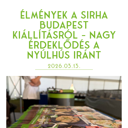
Élmények a SIRHA
Budapest
kiállításról – nagy
érdeklődés a
nyúlhús iránt
2026.03.13.