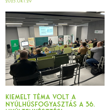
2025.okt.29
Kiemelt téma volt a
nyúlhúsfogyasztás a 36.