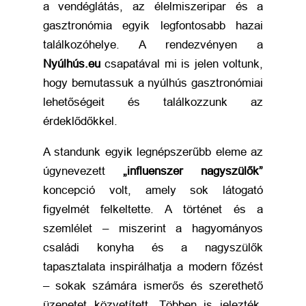
a vendéglátás, az élelmiszeripar és a
gasztronómia egyik legfontosabb hazai
találkozóhelye. A rendezvényen a
Nyúlhús.eu
csapatával mi is jelen voltunk,
hogy bemutassuk a nyúlhús gasztronómiai
lehetőségeit és találkozzunk az
érdeklődőkkel.
A standunk egyik legnépszerűbb eleme az
úgynevezett
„influenszer nagyszülők”
koncepció volt, amely sok látogató
figyelmét felkeltette. A történet és a
szemlélet – miszerint a hagyományos
családi konyha és a nagyszülők
tapasztalata inspirálhatja a modern főzést
– sokak számára ismerős és szerethető
üzenetet közvetített. Többen is jelezték,